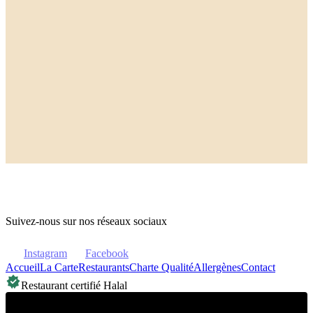
Ben & Jerry's Peanut Butter
Trace
Ben & Jerry's Dulce De-Lish
Présence
Ben & Jerry's Spectacu-Love
Présence
Ben & Jerry's Half Baked
Présence
Ben & Jerry's Vanilla Pecan
Présence
Ben & Jerry's Cookie Dough
Présence
Ketchup
Absent
Algérienne
Présence
Mayonnaise
Absent
Barbecue
Absent
Suivez-nous sur nos réseaux sociaux
Instagram
Facebook
Accueil
La Carte
Restaurants
Charte Qualité
Allergènes
Contact
Restaurant certifié Halal