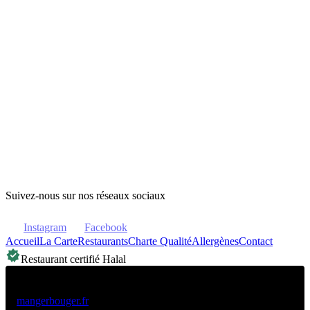
01 85 10 55 90
Lun · Mar · Mer · Jeu · Sam : 11h00–14h30 / 18h00–23h00
Ven · Dim : 18h00–23h00
Google Maps
Waze
Suivez-nous sur nos réseaux sociaux
Instagram
Facebook
Accueil
La Carte
Restaurants
Charte Qualité
Allergènes
Contact
Restaurant certifié Halal
Pour votre santé, pratiquez une activité physique régulière.
mangerbouger.fr